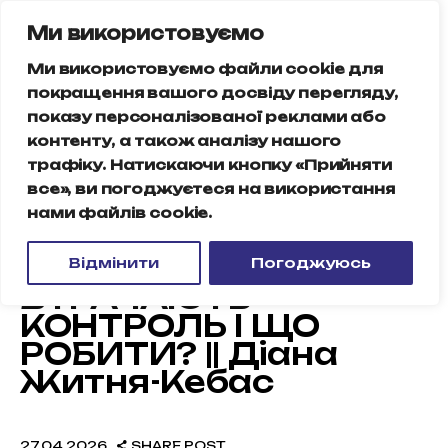
Ми використовуємо
Ми використовуємо файли cookie для
покращення вашого досвіду перегляду,
показу персоналізованої реклами або
контенту, а також аналізу нашого
Новини
трафіку. Натискаючи кнопку «Прийняти
все», ви погоджуєтеся на використання
Карта частот
нами файлів cookie.
ОНЛАЙНТЕРАПІЯ
Контакти
ПІДЛІТКИ: ЯК БАТЬКИ
Відмінити
Погоджуюсь
ВТРАЧАЮТЬ
КОНТРОЛЬ І ЩО
РОБИТИ? || Діана
Житня-Кебас
27.04.2026
SHARE POST