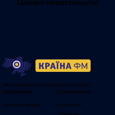
Цікаво переглянути
УКРАЇНСЬКА НАРОДНА ПО-НОВОМУ!
Напрямки
Посилання
ОнлайнТерапія
Контакти
Правова