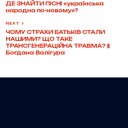
ДЕ ЗНАЙТИ ПІСНІ «українська
народна по-новому»?
NEXT
ЧОМУ СТРАХИ БАТЬКІВ СТАЛИ
НАШИМИ? ЩО ТАКЕ
ТРАНСГЕНЕРАЦІЙНА ТРАВМА? ||
Богдана Валігура