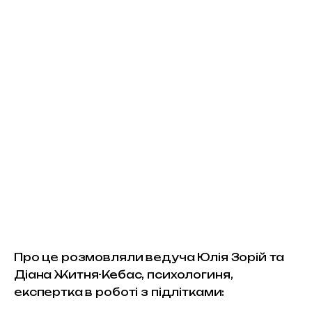
Про це розмовляли ведуча Юлія Зорій та 
Діана Житня-Кебас, психологиня, 
експертка в роботі з підлітками: